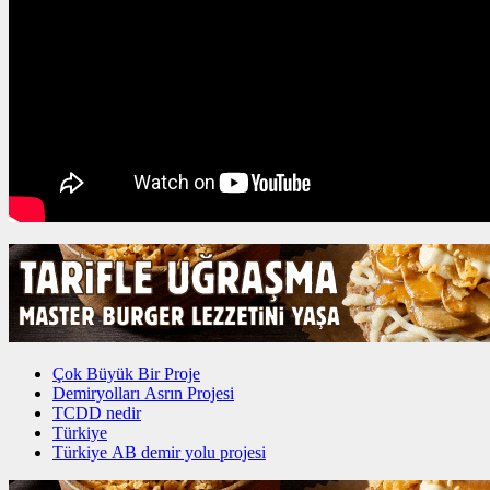
Çok Büyük Bir Proje
Demiryolları Asrın Projesi
TCDD nedir
Türkiye
Türkiye AB demir yolu projesi