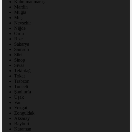
Kahramanmaraş
Mardin
Muğla
Muş
Nevşehir
Niğde
Ordu
Rize
Sakarya
Samsun
Siirt
Sinop
Sivas
Tekirdağ
Tokat
Trabzon
Tunceli
Şanlıurfa
Uşak
Van
Yozgat
Zonguldak
Aksaray
Bayburt
Karaman