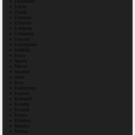
Diyarbakır
Edirne
Elazığ
Erzincan
Erzurum
Eskişehir
Gaziantep
Giresun
Gümüşhane
Hakkâri
Hatay
Isparta
Mersin
istanbul
izmir
Kars
Kastamonu
Kayseri
Kırklareli
Kırşehir
Kocaeli
Konya
Kütahya
Malatya
Manisa