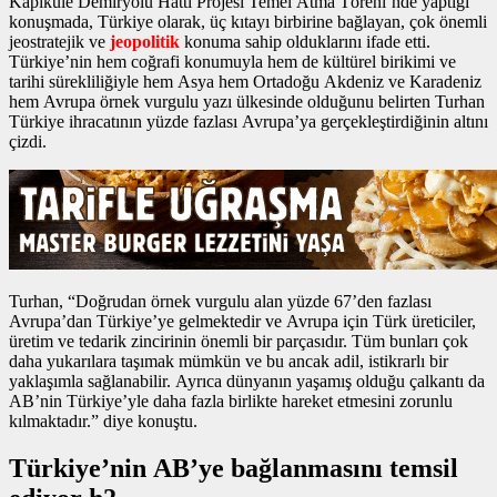
Kapıkule Demiryolu Hattı Projesi Temel Atma Töreni’nde yaptığı
konuşmada, Türkiye olarak, üç kıtayı birbirine bağlayan, çok önemli
jeostratejik ve
jeopolitik
konuma sahip olduklarını ifade etti.
Türkiye’nin hem coğrafi konumuyla hem de kültürel birikimi ve
tarihi sürekliliğiyle hem Asya hem Ortadoğu Akdeniz ve Karadeniz
hem Avrupa
örnek vurgulu yazı
ülkesinde olduğunu belirten Turhan
Türkiye ihracatının yüzde fazlası Avrupa’ya gerçekleştirdiğinin altını
çizdi.
Turhan, “Doğrudan
örnek vurgulu alan
yüzde 67’den fazlası
Avrupa’dan Türkiye’ye gelmektedir ve Avrupa için Türk üreticiler,
üretim ve tedarik zincirinin önemli bir parçasıdır. Tüm bunları çok
daha yukarılara taşımak mümkün ve bu ancak adil, istikrarlı bir
yaklaşımla sağlanabilir. Ayrıca dünyanın yaşamış olduğu çalkantı da
AB’nin Türkiye’yle daha fazla birlikte hareket etmesini zorunlu
kılmaktadır.” diye konuştu.
Türkiye’nin AB’ye bağlanmasını temsil