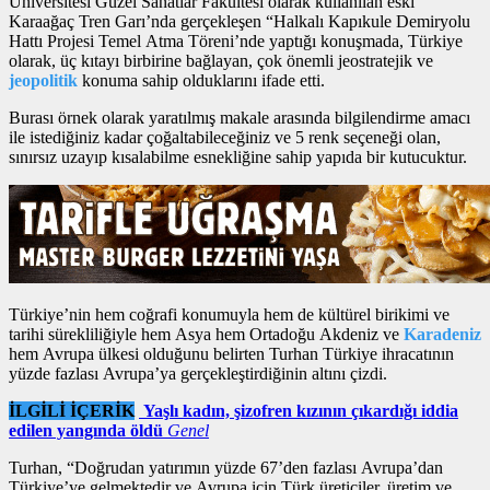
Üniversitesi Güzel Sanatlar Fakültesi olarak kullanılan eski
Karaağaç Tren Garı’nda gerçekleşen “Halkalı Kapıkule Demiryolu
Hattı Projesi Temel Atma Töreni’nde yaptığı konuşmada, Türkiye
olarak, üç kıtayı birbirine bağlayan, çok önemli jeostratejik ve
jeopolitik
konuma sahip olduklarını ifade etti.
Burası örnek olarak yaratılmış makale arasında bilgilendirme amacı
ile istediğiniz kadar çoğaltabileceğiniz ve 5 renk seçeneği olan,
sınırsız uzayıp kısalabilme esnekliğine sahip yapıda bir kutucuktur.
Türkiye’nin hem coğrafi konumuyla hem de kültürel birikimi ve
tarihi sürekliliğiyle hem Asya hem Ortadoğu Akdeniz ve
Karadeniz
hem Avrupa ülkesi olduğunu belirten Turhan Türkiye ihracatının
yüzde fazlası Avrupa’ya gerçekleştirdiğinin altını çizdi.
İLGİLİ İÇERİK
Yaşlı kadın, şizofren kızının çıkardığı iddia
edilen yangında öldü
Genel
Turhan, “Doğrudan yatırımın yüzde 67’den fazlası Avrupa’dan
Türkiye’ye gelmektedir ve Avrupa için Türk üreticiler, üretim ve