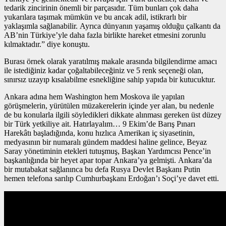
tedarik zincirinin önemli bir parçasıdır. Tüm bunları çok daha
yukarılara taşımak mümkün ve bu ancak adil, istikrarlı bir
yaklaşımla sağlanabilir. Ayrıca dünyanın yaşamış olduğu çalkantı da
AB’nin Türkiye’yle daha fazla birlikte hareket etmesini zorunlu
kılmaktadır.” diye konuştu.
Burası örnek olarak yaratılmış makale arasında bilgilendirme amacı
ile istediğiniz kadar çoğaltabileceğiniz ve 5 renk seçeneği olan,
sınırsız uzayıp kısalabilme esnekliğine sahip yapıda bir kutucuktur.
Ankara adına hem Washington hem Moskova ile yapılan
görüşmelerin, yürütülen müzakerelerin içinde yer alan, bu nedenle
de bu konularla ilgili söyledikleri dikkate alınması gereken üst düzey
bir Türk yetkiliye ait. Hatırlayalım… 9 Ekim’de Barış Pınarı
Harekâtı başladığında, konu hızlıca Amerikan iç siyasetinin,
medyasının bir numaralı gündem maddesi haline gelince, Beyaz
Saray yönetiminin etekleri tutuşmuş, Başkan Yardımcısı Pence’in
başkanlığında bir heyet apar topar Ankara’ya gelmişti. Ankara’da
bir mutabakat sağlanınca bu defa Rusya Devlet Başkanı Putin
hemen telefona sarılıp Cumhurbaşkanı Erdoğan’ı Soçi’ye davet etti.