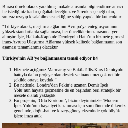
Burası örnek olarak yaratılmış makale arasında bilgilendirme amacı
ile istediğiniz kadar çoğaltabileceğiniz ve 5 renk seçeneği olan,
sınırsız uzayıp kısalabilme esnekliğine sahip yapıda bir kutucuktur.
“Türkiye olarak, ulaştırma ağlarının Avrupa’ya entegrasyonunun
yüksek standartlarda sağlanması, her önceliklerimiz arasında yer
almıştır. İşte, Halkalı-Kapıkule Demiryolu Hattı’nın hizmete girmesi
irans-Avrupa Ulaştırma Ağlarına yüksek kalitede bağlanmanın son
aşaması tamamlanmış olacaktır.
Türkiye’nin AB’ye bağlanmasını temsil ediyor h4
Hizmete açtığımız Marmaray ve Bakü-Tiflis-Kars Demiryolu
hattıyla da bu projeye olan destek ve inancımızı çok net bir
şekilde ortaya koyduk.”
Bu nedenle, Londra’dan Pekin’e uzanan Demir İpek
Yolu’nun hayata geçmesine de en başından beri stratejik bir
mesele olarak yaklaştık.
Bu projenin, ‘Orta Koridoru’, bizim deyimimizle ‘Modern
İpek Yolu’nun hayatiyet kazanması için son dönemde ülkemiz
genelinde, doğu-batı ve kuzey-güney ekseninde çok büyük
işlere imza attık