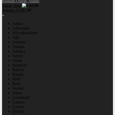
Başkanı Olarak Atandı
Sabah
Vakti
02:00
Ankara
AÇIK
26°
Adana
Adıyaman
Afyonkarahisar
Ağrı
Amasya
Ankara
Antalya
Artvin
Aydın
Balıkesir
Bilecik
Bingöl
Bitlis
Bolu
Burdur
Bursa
Çanakkale
Çankırı
Çorum
Denizli