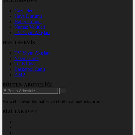
MULTİMEDYA
Gazeteler
Hava Durumu
Haber Gönder
Namaz Vakitleri
TV Yayın Akışları
HIZLI SERVİS
TV Yayın Akışları
Yazarlar Site
Tenis İddaa
Basketbol Canlı
AMP
BÜLTEN ABONELİĞİ
+
Bu web sitesinden haber ve ebülten almak istiyorum
BİZİ TAKİP ET