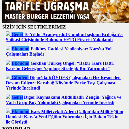
SİZİN İÇİN SEÇTİKLERİMİZ
Genel
10 Yıldır Aranıyordu! Cumhurbaşkanı Erdoğan’a
Suikast Girişiminde Bulunan FETÖ Firarisi Yakalandı
Ekonomi
Faikbey Caddesi Yenileniyor: Kars’ta Yol
Çalışmaları Başladı
Ekonomi
Gökhan Türkeş Öngel: “Bakü–Kars Hattı,
Kars’ın Geleceğine Yapılmış Stratejik Bir Yatırımdır”
Gündem
Digor’da KÖYDES Çalışmaları Hız Kesmeden
Devam Ediyor: Karabağ Köyünde Parke Taşı Çalışması
Yerinde İncelendi
Genel
Digor Kaymakamı Abdulkadir Zengin, Yağlıca ve
Varlı Grup Köy Yolundaki Çalışmaları Yerinde İnceledi
Ekonomi
Kars Milletvekili Adem Çalkın’dan Milli Eğitim
Hamlesi: Kars’a Yeni Eğitim Yatırımları İçin Bakan Tekin
ile Görüştü
YORUMLAR