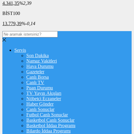
4.341,35
%2,39
BİST100
13.779,39
%-0,14
Servis
Son Dakika
Namaz Vakitleri
Hava Durumu
Gazeteler
Canlı Borsa
Canlı TV
Puan Durumu
TV Yayın Akışları
Nöbetçi Eczaneler
Haber Gönder
Canlı Sonuçlar
Futbol Canlı Sonuçlar
Basketbol Canlı Sonuçlar
Basketbol İddaa Programı
Bilardo İddaa Programı