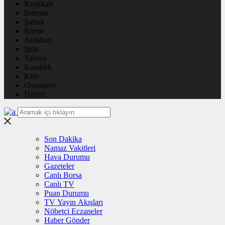
Kırıkkale
Batman
Şırnak
Bartın
Ardahan
Iğdır
Yalova
Karabük
Kilis
Osmaniye
Düzce
Son Dakika
Namaz Vakitleri
Hava Durumu
Gazeteler
Canlı Borsa
Canlı TV
Puan Durumu
TV Yayın Akışları
Nöbetçi Eczaneler
Haber Gönder