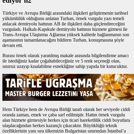
ediyor h2
Türkiye ve Avrupa Birliği arasındaki ilişkileri geliştirmenin tarihsel
yükümlülük olduğunu anlatan Turhan,
örnek vurgulu yazı
temeli
atılacak demiryolu hattının AB ile ilişkileri daha güçlendireceğini
vurguladı. Halkalı-Kapıkule demiryolu hattının hizmete girmesi ile
Trans-Avrupa Ulaştırma Ağlarına yüksek kalitede bağlanmanın son
aşamasının tamamlanacağını bildiren Turhan, konuşmasına şöyle
devam etti.
Burası örnek olarak yaratılmış makale arasında bilgilendirme amacı
ile istediğiniz kadar çoğaltabileceğiniz ve 5 renk seçeneği olan,
sınırsız uzayıp kısalabilme esnekliğine sahip yapıda bir kutucuktur.
Hem Türkiye hem de Avrupa Birliği tarafı olarak her seviyede ciddi
oranda zaman, emek ve çaba sarf edilmiştir. Hattın
örnek vurgulu
alan
hizmete girmesiyle herkes için ticari hareketlilik ciddi boyutlara
ulaşılacağından herkes kazançlı çıkacaktır. Büyüklüğü teknik
özelliklerinin yanı sıra ülkemizin Bulgaristan sınırından İstanbul’a