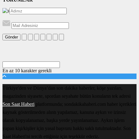
Gönder
En az 10 karakter gerekli
Türkiye'den ve Dünya’dan son dakika haberler, köşe yazıları,
magazinden siyasete, spordan seyahate bütün konuların tek adresi
Son Saat Haberi
platformunda; sondakikahaberi.com haber içerikleri
kaynak gösterilmeden alıntı yapılamaz, kanuna aykırı ve izinsiz
olarak kopyalanamaz, başka yerde yayınlanamaz. Aykırı işlem
yapan kişi/kişiler için yasal başvuru hakkı saklı tutulmaktadır. Son
Saat Haberi'ni tercih ettiğiniz için teşekkür ederiz.