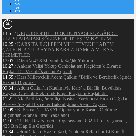
13:51
/
KEÇİÖREN’DE TÜRK DÜNYASI RÜZGÂRI: 3.
ULUSLARARASI ŞÖLENE MUHTEŞEM KATILIM
10:25
/
KARS’TA İLKLERİN MİLLETVEKİLİ ADEM
ÇALKIN: 3 YIL 3 AYDA KARS’A DAMGA VURAN
HİZMETLER
17:05
/
Digor’a 47,8 Milyonluk Sağlık Yatırımı
16:27
/
Ankara Valisi Yakup Canbolat’tan Keçiören’e Ziyaret:
Başkan Dr. Mesut Özarslan Ağırladı
14:55
/
Kars Milletvekili Adem Çalkın: “Birlik ve Beraberlik İçinde
Hizmet Diyoruz”
09:34
/
Adem Çalkın’ın Katılımıyla Kars’ta Bir İlk: Büyükbaş
Hayvan Güvenli Elektronik Küpe Programı Başlatıldıu
11:21
/
AK Parti Keçiören İlçe Başkan Yardımcısı Ercan Çağ’dan
Aile ve Sosyal Hizmetler Bakanlığı’na Önemli Ziyaret
11:09
/
Kağızman’da JASAT Operasyonu: Kasten Öldürme
Suçundan Aranan Firari Yakalandı
11:01
/
71 İlde Dev Narkotik Operasyonu: 832 Kilo Uyuşturucu,
425 Bin Hap Ele Geçirildi
15:34
/
#SonDakika: Kazım Şaki, Yeniden Refah Partisi Kars İl