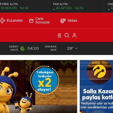
EYREK ALTIN
TAM ALTIN
ON
10.903,00
%2,54
43.427,00
%2,54
4
Canlı
Eczaneler
İddaa
Sonuçlar
SABAH
ANKARA
04:20
28°
10:25
/
VAKTI
AÇIK