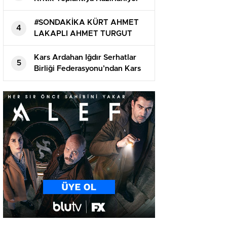
#SONDAKİKA KÜRT AHMET
4
LAKAPLI AHMET TURGUT
İKİNDİ NAMAZI SONRASI
DEFNEDİLECEK
Kars Ardahan Iğdır Serhatlar
5
Birliği Federasyonu’ndan Kars
Milletvekili Adem Çalkın’a
Anlamlı Ziyaret