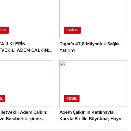
DEM
SAĞLIK
TA İLKLERİN
Digor’a 47,8 Milyonluk Sağlık
TVEKİLİ ADEM ÇALKIN:
Yatırımı
 3 AYDA KARS’A DAMGA
 HİZMETLER
EL
GENEL
lletvekili Adem Çalkın:
Adem Çalkın’ın Katılımıyla
 ve Beraberlik İçinde
Kars’ta Bir İlk: Büyükbaş Hayvan
 Diyoruz”
Güvenli Elektronik Küpe