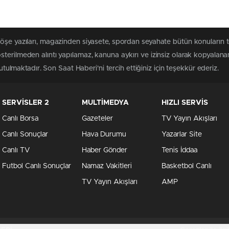
köşe yazıları, magazinden siyasete, spordan seyahate bütün konuların 
terilmeden alıntı yapılamaz, kanuna aykırı ve izinsiz olarak kopyalan
tutulmaktadır. Son Saat Haberi'ni tercih ettiğiniz için teşekkür ederiz.
SERVİSLER 2
MULTİMEDYA
HIZLI SERVİS
Canlı Borsa
Gazeteler
TV Yayın Akışları
Canlı Sonuçlar
Hava Durumu
Yazarlar Site
Canlı TV
Haber Gönder
Tenis İddaa
Futbol Canlı Sonuçlar
Namaz Vakitleri
Basketbol Canlı
TV Yayın Akışları
AMP