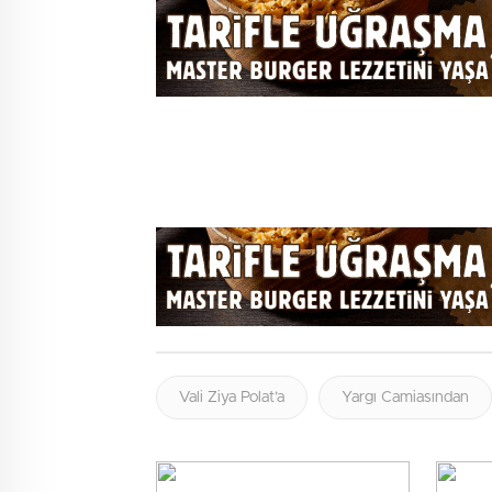
Vali Ziya Polat’a
Yargı Camiasından