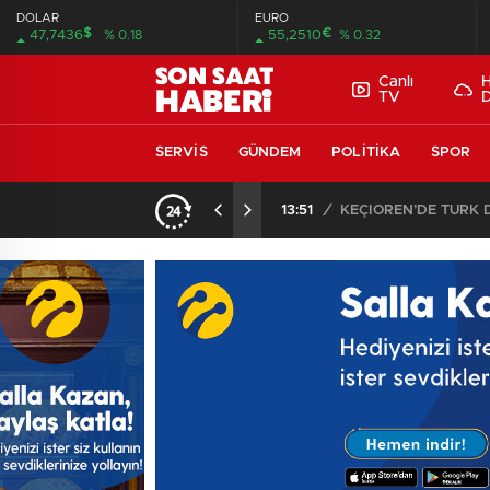
DOLAR
EURO
$
€
47,7436
% 0.18
55,2510
% 0.32
Canlı
TV
SERVIS
GÜNDEM
POLITIKA
SPOR
13:51
/