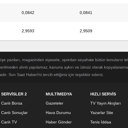
0,0842
0,0841
2,9593
2,9509
öşe yazıları, magazinden siyasete, spordan seyahate bütün konuların te
erilmeden alıntı yapılamaz, kanuna aykırı ve izinsiz olarak kopyalanam
adır. Son Saat Haberi'ni tercih ettiğiniz için teşekkür ederiz.
SERVİSLER 2
MULTİMEDYA
HIZLI SERVİS
Canlı Borsa
Gazeteler
TV Yayın Akışları
Canlı Sonuçlar
Hava Durumu
Yazarlar Site
Canlı TV
Haber Gönder
Tenis İddaa