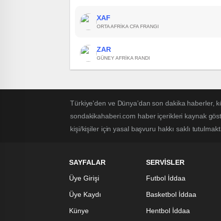
XAF
ORTA AFRIKA CFA FRANGI
ZAR
GÜNEY AFRIKA RANDI
Türkiye'den ve Dünya’dan son dakika haberler, k
sondakikahaberi.com haber içerikleri kaynak göst
kişi/kişiler için yasal başvuru hakkı saklı tutulmakt
SAYFALAR
SERVİSLER
Üye Girişi
Futbol İddaa
Üye Kaydı
Basketbol İddaa
Künye
Hentbol İddaa