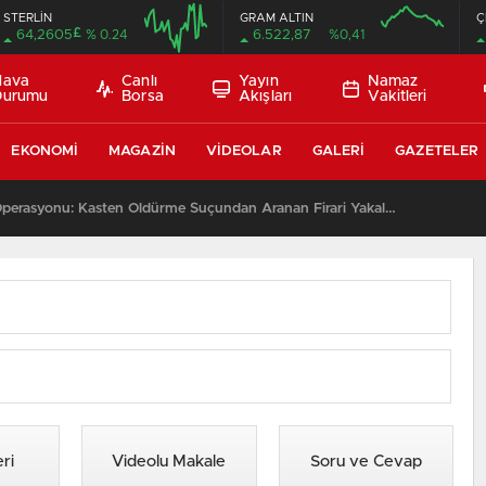
STERLİN
GRAM ALTIN
Ç
£
64,2605
% 0.24
6.522,87
%0,41
Hava
Canlı
Yayın
Namaz
Durumu
Borsa
Akışları
Vakitleri
EKONOMI
MAGAZIN
VIDEOLAR
GALERI
GAZETELER
Kağızman’da JASAT Operasyonu: Kasten Öldürme Suçundan Aranan Firari Yakalandı
ri
Videolu Makale
Soru ve Cevap