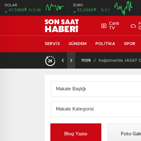
DOLAR
EURO
$
€
47,5989
% 0.06
55,0689
% 0.1
Canlı
TV
SERVIS
GÜNDEM
POLITIKA
SPOR
AK Parti Keçiören İlçe Başkan Yardımcısı Ercan Çağ’dan Aile ve Sosyal Hizmetler Bakanlığı’na Önemli Ziyaret
11:09
/
Blog Yazısı
Foto Gale