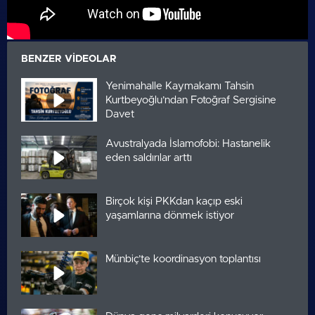
BENZER VIDEOLAR
Yenimahalle Kaymakamı Tahsin
Kurtbeyoğlu’ndan Fotoğraf Sergisine
Davet
Avustralyada İslamofobi: Hastanelik
eden saldırılar arttı
Birçok kişi PKKdan kaçıp eski
yaşamlarına dönmek istiyor
Münbiç’te koordinasyon toplantısı