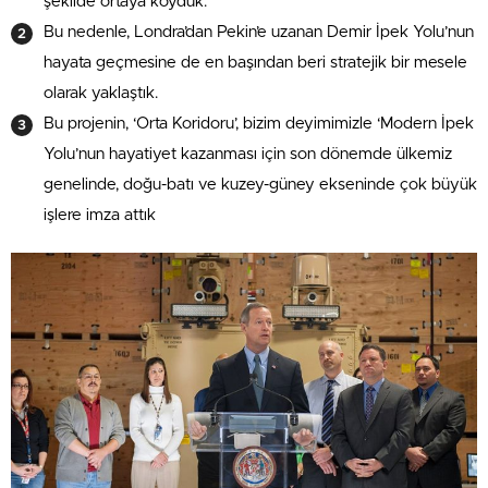
şekilde ortaya koyduk.”
Bu nedenle, Londra’dan Pekin’e uzanan Demir İpek Yolu’nun
hayata geçmesine de en başından beri stratejik bir mesele
olarak yaklaştık.
Bu projenin, ‘Orta Koridoru’, bizim deyimimizle ‘Modern İpek
Yolu’nun hayatiyet kazanması için son dönemde ülkemiz
genelinde, doğu-batı ve kuzey-güney ekseninde çok büyük
işlere imza attık