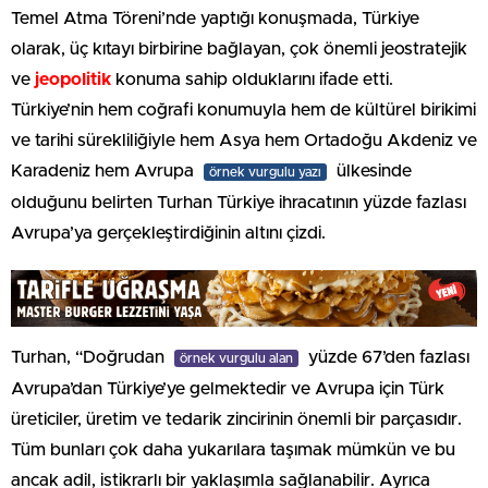
Temel Atma Töreni’nde yaptığı konuşmada, Türkiye
olarak, üç kıtayı birbirine bağlayan, çok önemli jeostratejik
ve
jeopolitik
konuma sahip olduklarını ifade etti.
Türkiye’nin hem coğrafi konumuyla hem de kültürel birikimi
ve tarihi sürekliliğiyle hem Asya hem Ortadoğu Akdeniz ve
Karadeniz hem Avrupa
ülkesinde
örnek vurgulu yazı
olduğunu belirten Turhan Türkiye ihracatının yüzde fazlası
Avrupa’ya gerçekleştirdiğinin altını çizdi.
Turhan, “Doğrudan
yüzde 67’den fazlası
örnek vurgulu alan
Avrupa’dan Türkiye’ye gelmektedir ve Avrupa için Türk
üreticiler, üretim ve tedarik zincirinin önemli bir parçasıdır.
Tüm bunları çok daha yukarılara taşımak mümkün ve bu
ancak adil, istikrarlı bir yaklaşımla sağlanabilir. Ayrıca