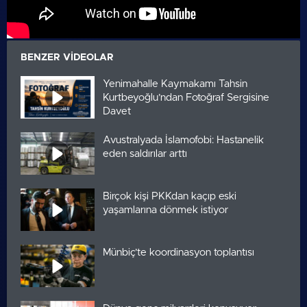
BENZER VIDEOLAR
Yenimahalle Kaymakamı Tahsin
Kurtbeyoğlu’ndan Fotoğraf Sergisine
Davet
Avustralyada İslamofobi: Hastanelik
eden saldırılar arttı
Birçok kişi PKKdan kaçıp eski
yaşamlarına dönmek istiyor
Münbiç’te koordinasyon toplantısı