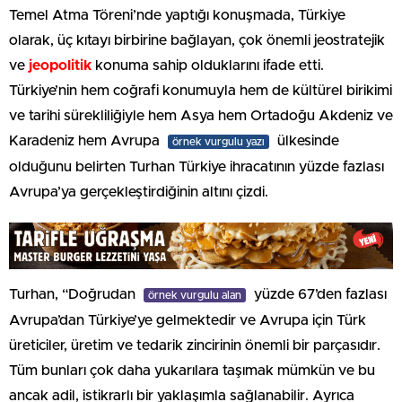
Temel Atma Töreni’nde yaptığı konuşmada, Türkiye
olarak, üç kıtayı birbirine bağlayan, çok önemli jeostratejik
ve
jeopolitik
konuma sahip olduklarını ifade etti.
Türkiye’nin hem coğrafi konumuyla hem de kültürel birikimi
ve tarihi sürekliliğiyle hem Asya hem Ortadoğu Akdeniz ve
Karadeniz hem Avrupa
ülkesinde
örnek vurgulu yazı
olduğunu belirten Turhan Türkiye ihracatının yüzde fazlası
Avrupa’ya gerçekleştirdiğinin altını çizdi.
Turhan, “Doğrudan
yüzde 67’den fazlası
örnek vurgulu alan
Avrupa’dan Türkiye’ye gelmektedir ve Avrupa için Türk
üreticiler, üretim ve tedarik zincirinin önemli bir parçasıdır.
Tüm bunları çok daha yukarılara taşımak mümkün ve bu
ancak adil, istikrarlı bir yaklaşımla sağlanabilir. Ayrıca