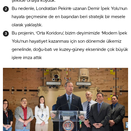
şekilde ortaya koyduk.”
Bu nedenle, Londra’dan Pekin’e uzanan Demir İpek Yolu’nun
hayata geçmesine de en başından beri stratejik bir mesele
olarak yaklaştık.
Bu projenin, ‘Orta Koridoru’, bizim deyimimizle ‘Modern İpek
Yolu’nun hayatiyet kazanması için son dönemde ülkemiz
genelinde, doğu-batı ve kuzey-güney ekseninde çok büyük
işlere imza attık