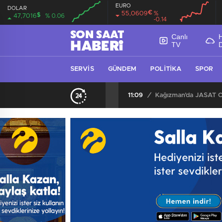
EURO
DOLAR
€
55,0609
%
$
47,7016
% 0.06
-0.14
Canlı
TV
SERVIS
GÜNDEM
POLITIKA
SPOR
AK Parti Keçiören İlçe Başkan Yardımcısı Ercan Çağ’dan Aile ve Sosyal Hizmetler Bakanlığı’na Önemli Ziyaret
11:09
/