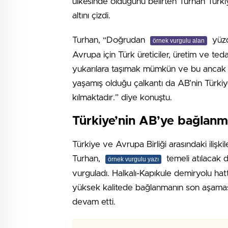
ülkesinde olduğunu belirten Turhan Türkiy
altını çizdi.
Turhan, “Doğrudan
yüzd
örnek vurgulu alan
Avrupa için Türk üreticiler, üretim ve teda
yukarılara taşımak mümkün ve bu ancak adil
yaşamış olduğu çalkantı da AB’nin Türkiye
kılmaktadır.” diye konuştu.
Türkiye’nin AB’ye bağlanma
Türkiye ve Avrupa Birliği arasındaki ilişki
Turhan,
temeli atılacak d
örnek vurgulu yazı
vurguladı. Halkalı-Kapıkule demiryolu hat
yüksek kalitede bağlanmanın son aşamas
devam etti.