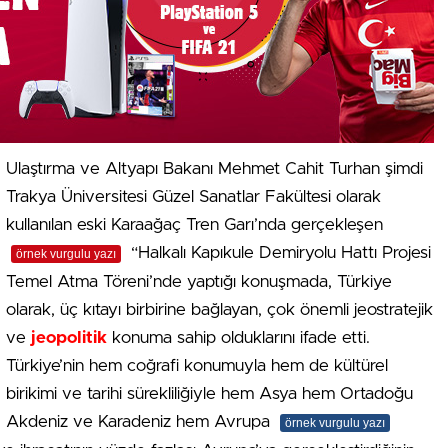
Ulaştırma ve Altyapı Bakanı Mehmet Cahit Turhan şimdi
Trakya Üniversitesi Güzel Sanatlar Fakültesi olarak
kullanılan eski Karaağaç Tren Garı’nda gerçekleşen
“Halkalı Kapıkule Demiryolu Hattı Projesi
örnek vurgulu yazı
Temel Atma Töreni’nde yaptığı konuşmada, Türkiye
olarak, üç kıtayı birbirine bağlayan, çok önemli jeostratejik
ve
jeopolitik
konuma sahip olduklarını ifade etti.
Türkiye’nin hem coğrafi konumuyla hem de kültürel
birikimi ve tarihi sürekliliğiyle hem Asya hem Ortadoğu
Akdeniz ve Karadeniz hem Avrupa
örnek vurgulu yazı