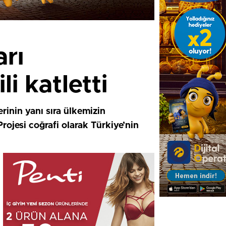
rı
i katletti
inin yanı sıra ülkemizin
rojesi coğrafi olarak Türkiye’nin