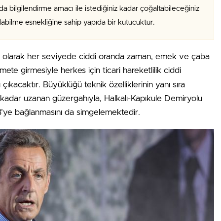
da bilgilendirme amacı ile istediğiniz kadar çoğaltabileceğiniz
alabilme esnekliğine sahip yapıda bir kutucuktur.
fı olarak her seviyede ciddi oranda zaman, emek ve çaba
mete girmesiyle herkes için ticari hareketlilik ciddi
çıkacaktır. Büyüklüğü teknik özelliklerinin yanı sıra
’a kadar uzanan güzergahıyla, Halkalı-Kapıkule Demiryolu
 AB’ye bağlanmasını da simgelemektedir.