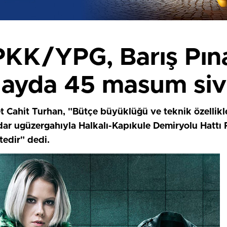
 PKK/YPG, Barış Pına
ayda 45 masum sivil
 Cahit Turhan, "Bütçe büyüklüğü ve teknik özellikler
adar ugüzergahıyla Halkalı-Kapıkule Demiryolu Hattı P
edir" dedi.