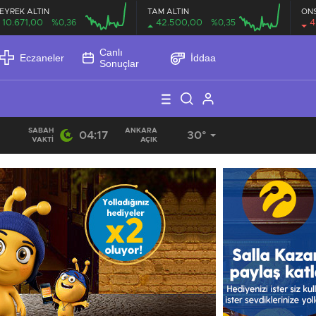
EYREK ALTIN
TAM ALTIN
ON
10.671,00
%0,36
42.500,00
%0,35
4
Canlı
Eczaneler
İddaa
Sonuçlar
SABAH
ANKARA
04:17
30°
11:01
/
71 İlde Dev Narkotik Operasyonu: 832 Kilo Uyuşturucu, 4
VAKTI
AÇIK