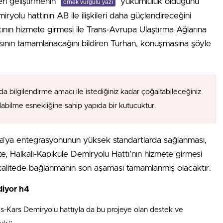
eri geliştirmenin
yükümlülük olduğunu
örnek vurgulu yazı
ryolu hattının AB ile ilişkileri daha güçlendireceğini
tının hizmete girmesi ile Trans-Avrupa Ulaştırma Ağlarına
ının tamamlanacağını bildiren Turhan, konuşmasına şöyle
da bilgilendirme amacı ile istediğiniz kadar çoğaltabileceğiniz
alabilme esnekliğine sahip yapıda bir kutucuktur.
upa’ya entegrasyonunun yüksek standartlarda sağlanması,
İşte, Halkalı-Kapıkule Demiryolu Hattı’nın hizmete girmesi
kalitede bağlanmanın son aşaması tamamlanmış olacaktır.
diyor h4
s-Kars Demiryolu hattıyla da bu projeye olan destek ve