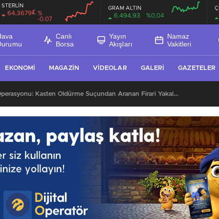
STERLİN
GRAM ALTIN
Ç
£
64,3679
%
6.494,93
%0,04
-0.07
Hava
Canlı
Yayın
Namaz
Durumu
Borsa
Akışları
Vakitleri
EKONOMI
MAGAZIN
VIDEOLAR
GALERI
GAZETELER
Kağızman’da JASAT Operasyonu: Kasten Öldürme Suçundan Aranan Firari Yakalandı