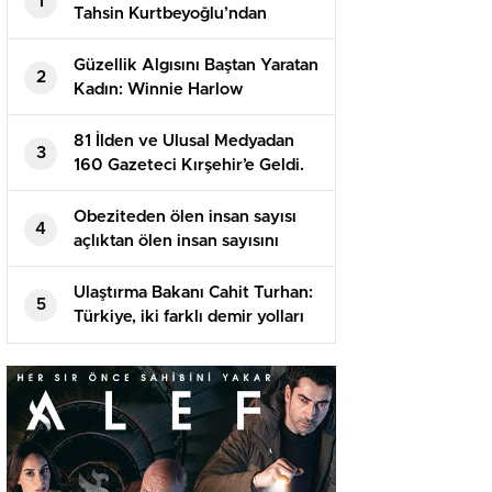
1
Tahsin Kurtbeyoğlu’ndan
Fotoğraf Sergisine Davet
Güzellik Algısını Baştan Yaratan
2
Kadın: Winnie Harlow
81 İlden ve Ulusal Medyadan
3
160 Gazeteci Kırşehir’e Geldi.
Obeziteden ölen insan sayısı
4
açlıktan ölen insan sayısını
geçti
Ulaştırma Bakanı Cahit Turhan:
5
Türkiye, iki farklı demir yolları
İle AB’ye bağlanacağını açıkladı