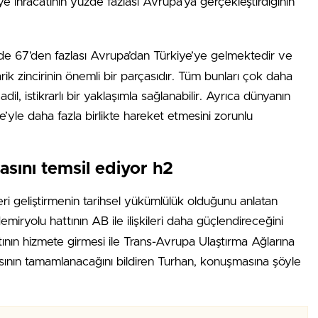
e ihracatının yüzde fazlası Avrupa’ya gerçekleştirdiğinin
e 67’den fazlası Avrupa’dan Türkiye’ye gelmektedir ve
rik zincirinin önemli bir parçasıdır. Tüm bunları çok daha
, istikrarlı bir yaklaşımla sağlanabilir. Ayrıca dünyanın
’yle daha fazla birlikte hareket etmesini zorunlu
sını temsil ediyor h2
leri geliştirmenin tarihsel yükümlülük olduğunu anlatan
emiryolu hattının AB ile ilişkileri daha güçlendireceğini
tının hizmete girmesi ile Trans-Avrupa Ulaştırma Ağlarına
ının tamamlanacağını bildiren Turhan, konuşmasına şöyle