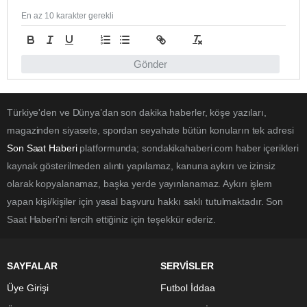
En az 10 karakter gerekli
Gönder
Türkiye'den ve Dünya’dan son dakika haberler, köşe yazıları,
magazinden siyasete, spordan seyahate bütün konuların tek adresi
Son Saat Haberi
platformunda; sondakikahaberi.com haber içerikleri
kaynak gösterilmeden alıntı yapılamaz, kanuna aykırı ve izinsiz
olarak kopyalanamaz, başka yerde yayınlanamaz. Aykırı işlem
yapan kişi/kişiler için yasal başvuru hakkı saklı tutulmaktadır. Son
Saat Haberi'ni tercih ettiğiniz için teşekkür ederiz.
SAYFALAR
SERVİSLER
Üye Girişi
Futbol İddaa