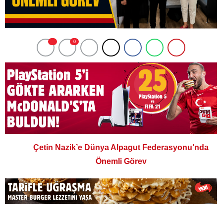
0
Çetin Nazik’e Dünya Alpagut Federasyonu’nda
Önemli Görev