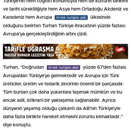
Türkiye’nin hem coğrafi konumuyla hem de kültürel birikimi
ve tarihi sürekliliğiyle hem Asya hem Ortadoğu Akdeniz ve
Karadeniz hem Avrupa
ülkesinde
örnek vurgulu yazı
olduğunu belirten Turhan Türkiye ihracatının yüzde fazlası
Avrupa’ya gerçekleştirdiğinin altını çizdi.
Turhan, “Doğrudan
yüzde 67’den fazlası
örnek vurgulu alan
Avrupa’dan Türkiye’ye gelmektedir ve Avrupa için Türk
üreticiler, üretim ve tedarik zincirinin önemli bir parçasıdır.
Tüm bunları çok daha yukarılara taşımak mümkün ve bu
ancak adil, istikrarlı bir yaklaşımla sağlanabilir. Ayrıca
dünyanın yaşamış olduğu çalkantı da AB’nin Türkiye’yle
daha fazla birlikte hareket etmesini zorunlu kılmaktadır.”
diye konuştu.