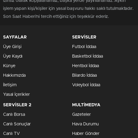
izinsiz olarak kopyalanamaz, başka yerde yayınlanamaz. Aykırı
işlem yapan kişi/kişiler için yasal başvuru hakkı saklı tutulmaktadır.
Son Saat Haberi'ni tercih ettiğiniz için teşekkür ederiz.
SAYFALAR
SERVİSLER
Üye Girişi
Futbol İddaa
Üye Kaydı
Basketbol İddaa
Künye
Hentbol İddaa
Hakkımızda
Bilardo İddaa
İletişim
Voleybol İddaa
Yasal İçerikler
SERVİSLER 2
MULTİMEDYA
Canlı Borsa
Gazeteler
Canlı Sonuçlar
Hava Durumu
Canlı TV
Haber Gönder