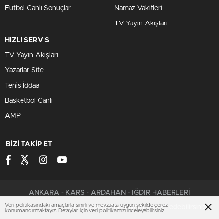
Futbol Canlı Sonuçlar
Namaz Vakitleri
TV Yayın Akışları
HIZLI SERVİS
TV Yayın Akışları
Yazarlar Site
Tenis İddaa
Basketbol Canlı
AMP
BİZİ TAKİP ET
ANKARA - KARS - ARDAHAN - IĞDIR HABERLERİ
Veri politikasındaki amaçlarla sınırlı ve mevzuata uygun şekilde çerez
Çerezler ile ilgili bilgi için
Çerez Politikamızı
ziyaret edebilirsiniz.
konumlandırmaktayız. Detaylar için
veri politikamızı
inceleyebilirsiniz.