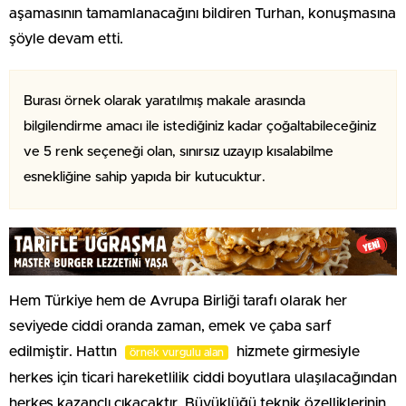
aşamasının tamamlanacağını bildiren Turhan, konuşmasına
şöyle devam etti.
Burası örnek olarak yaratılmış makale arasında
bilgilendirme amacı ile istediğiniz kadar çoğaltabileceğiniz
ve 5 renk seçeneği olan, sınırsız uzayıp kısalabilme
esnekliğine sahip yapıda bir kutucuktur.
Hem Türkiye hem de Avrupa Birliği tarafı olarak her
seviyede ciddi oranda zaman, emek ve çaba sarf
edilmiştir. Hattın
hizmete girmesiyle
örnek vurgulu alan
herkes için ticari hareketlilik ciddi boyutlara ulaşılacağından
herkes kazançlı çıkacaktır. Büyüklüğü teknik özelliklerinin