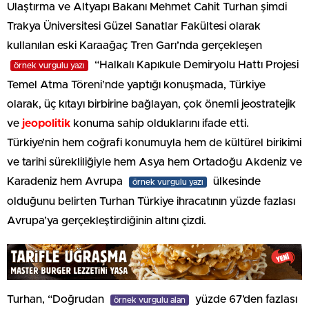
Ulaştırma ve Altyapı Bakanı Mehmet Cahit Turhan şimdi
Trakya Üniversitesi Güzel Sanatlar Fakültesi olarak
kullanılan eski Karaağaç Tren Garı’nda gerçekleşen
“Halkalı Kapıkule Demiryolu Hattı Projesi
örnek vurgulu yazı
Temel Atma Töreni’nde yaptığı konuşmada, Türkiye
olarak, üç kıtayı birbirine bağlayan, çok önemli jeostratejik
ve
jeopolitik
konuma sahip olduklarını ifade etti.
Türkiye’nin hem coğrafi konumuyla hem de kültürel birikimi
ve tarihi sürekliliğiyle hem Asya hem Ortadoğu Akdeniz ve
Karadeniz hem Avrupa
ülkesinde
örnek vurgulu yazı
olduğunu belirten Turhan Türkiye ihracatının yüzde fazlası
Avrupa’ya gerçekleştirdiğinin altını çizdi.
Turhan, “Doğrudan
yüzde 67’den fazlası
örnek vurgulu alan