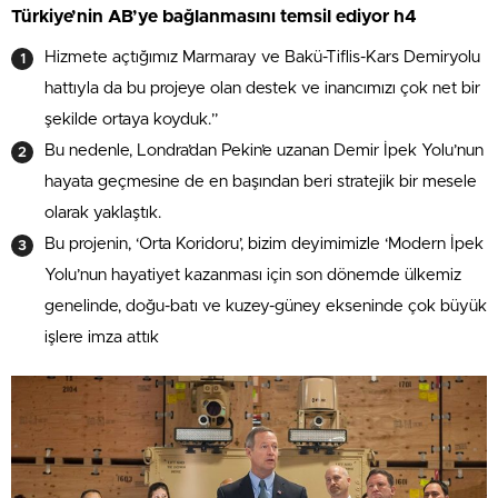
Türkiye’nin AB’ye bağlanmasını temsil ediyor h4
Hizmete açtığımız Marmaray ve Bakü-Tiflis-Kars Demiryolu
hattıyla da bu projeye olan destek ve inancımızı çok net bir
şekilde ortaya koyduk.”
Bu nedenle, Londra’dan Pekin’e uzanan Demir İpek Yolu’nun
hayata geçmesine de en başından beri stratejik bir mesele
olarak yaklaştık.
Bu projenin, ‘Orta Koridoru’, bizim deyimimizle ‘Modern İpek
Yolu’nun hayatiyet kazanması için son dönemde ülkemiz
genelinde, doğu-batı ve kuzey-güney ekseninde çok büyük
işlere imza attık