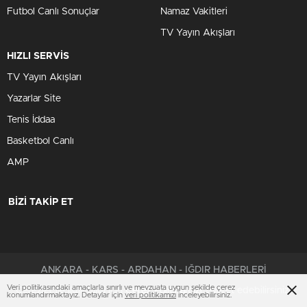
Futbol Canlı Sonuçlar
Namaz Vakitleri
TV Yayın Akışları
HIZLI SERVİS
TV Yayın Akışları
Yazarlar Site
Tenis İddaa
Basketbol Canlı
AMP
BİZİ TAKİP ET
ANKARA - KARS - ARDAHAN - IĞDIR HABERLERİ
Veri politikasındaki amaçlarla sınırlı ve mevzuata uygun şekilde çerez
Çerezler ile ilgili bilgi için
Çerez Politikamızı
ziyaret edebilirsiniz.
konumlandırmaktayız. Detaylar için
veri politikamızı
inceleyebilirsiniz.