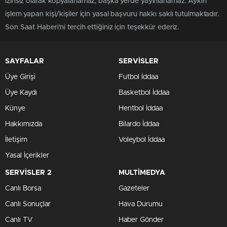
izinsiz olarak kopyalanamaz, başka yerde yayınlanamaz. Aykırı
işlem yapan kişi/kişiler için yasal başvuru hakkı saklı tutulmaktadır.
Son Saat Haberi'ni tercih ettiğiniz için teşekkür ederiz.
SAYFALAR
SERVİSLER
Üye Girişi
Futbol İddaa
Üye Kaydı
Basketbol İddaa
Künye
Hentbol İddaa
Hakkımızda
Bilardo İddaa
İletişim
Voleybol İddaa
Yasal İçerikler
SERVİSLER 2
MULTİMEDYA
Canlı Borsa
Gazeteler
Canlı Sonuçlar
Hava Durumu
Canlı TV
Haber Gönder