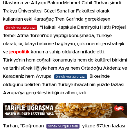
Ulaştırma ve Altyapı Bakanı Mehmet Cahit Turhan şimdi
Trakya Üniversitesi Güzel Sanatlar Fakültesi olarak
kullanılan eski Karaağaç Tren Garı’nda gerçekleşen
“Halkalı Kapıkule Demiryolu Hattı Projesi
örnek vurgulu yazı
Temel Atma Töreni’nde yaptığı konuşmada, Türkiye
olarak, üç kıtayı birbirine bağlayan, çok önemli jeostratejik
ve
jeopolitik
konuma sahip olduklarını ifade etti.
Türkiye’nin hem coğrafi konumuyla hem de kültürel birikimi
ve tarihi sürekliliğiyle hem Asya hem Ortadoğu Akdeniz ve
Karadeniz hem Avrupa
ülkesinde
örnek vurgulu yazı
olduğunu belirten Turhan Türkiye ihracatının yüzde fazlası
Avrupa’ya gerçekleştirdiğinin altını çizdi.
Turhan, “Doğrudan
yüzde 67’den fazlası
örnek vurgulu alan