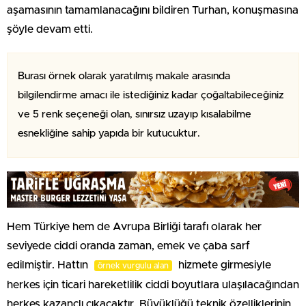
aşamasının tamamlanacağını bildiren Turhan, konuşmasına
şöyle devam etti.
Burası örnek olarak yaratılmış makale arasında
bilgilendirme amacı ile istediğiniz kadar çoğaltabileceğiniz
ve 5 renk seçeneği olan, sınırsız uzayıp kısalabilme
esnekliğine sahip yapıda bir kutucuktur.
Hem Türkiye hem de Avrupa Birliği tarafı olarak her
seviyede ciddi oranda zaman, emek ve çaba sarf
edilmiştir. Hattın
hizmete girmesiyle
örnek vurgulu alan
herkes için ticari hareketlilik ciddi boyutlara ulaşılacağından
herkes kazançlı çıkacaktır. Büyüklüğü teknik özelliklerinin