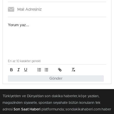
En az 10 karakter gerekli
Gönder
Türkiye'den ve Dünya’dan son dakika haberler, köşe yazıları,
magazinden siyasete, spordan seyahate bütün konuların tek
adresi
Son Saat Haberi
platformunda; sondakikahaberi.com haber