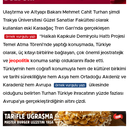
Ulaştırma ve Altyapı Bakanı Mehmet Cahit Turhan şimdi
Trakya Üniversitesi Güzel Sanatlar Fakültesi olarak
kullanılan eski Karaağaç Tren Garı’nda gerçekleşen
“Halkalı Kapıkule Demiryolu Hattı Projesi
örnek vurgulu yazı
Temel Atma Töreni’nde yaptığı konuşmada, Türkiye
olarak, üç kıtayı birbirine bağlayan, çok önemli jeostratejik
ve
jeopolitik
konuma sahip olduklarını ifade etti.
Türkiye’nin hem coğrafi konumuyla hem de kültürel birikimi
ve tarihi sürekliliğiyle hem Asya hem Ortadoğu Akdeniz ve
Karadeniz hem Avrupa
ülkesinde
örnek vurgulu yazı
olduğunu belirten Turhan Türkiye ihracatının yüzde fazlası
Avrupa’ya gerçekleştirdiğinin altını çizdi.