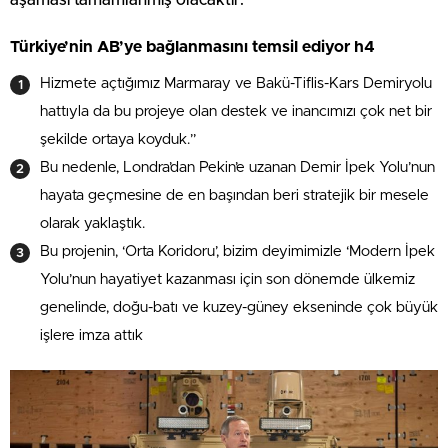
aşaması tamamlanmış olacaktır.
Türkiye’nin AB’ye bağlanmasını temsil ediyor h4
Hizmete açtığımız Marmaray ve Bakü-Tiflis-Kars Demiryolu
hattıyla da bu projeye olan destek ve inancımızı çok net bir
şekilde ortaya koyduk.”
Bu nedenle, Londra’dan Pekin’e uzanan Demir İpek Yolu’nun
hayata geçmesine de en başından beri stratejik bir mesele
olarak yaklaştık.
Bu projenin, ‘Orta Koridoru’, bizim deyimimizle ‘Modern İpek
Yolu’nun hayatiyet kazanması için son dönemde ülkemiz
genelinde, doğu-batı ve kuzey-güney ekseninde çok büyük
işlere imza attık