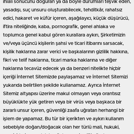
ihlali sonucunu doğuran ya da böyle durumları teşvik eden,
yasadışı, suç unsuru oluşturabilecek, tehditkâr, rahatsız
edici, hakaret ve küfür içeren, aşağılayıcı, küçük düşürücü,
iftira niteliğinde, kaba, pornografik, genel ahlaka ve
toplumca genel kabul gören kurallara aykırı, Şirketimizin
ve/veya üçüncü kişilerin şahsi ve ticari itibarını sarsacak,
kişilik haklarına zarar verici ve başkalarının gizlilik hakkına,
fikri ve telif haklarına, ticari marka haklarına ve diğer
haklarına tecavüz edecek ya da benzeri nitelikte hiçbir
içeriği İnternet Sitemizde paylaşamaz ve İnternet Sitemizi
yukarıda belirtilen şekilde kullanamaz. Ayrıca İnternet
Sitemiz altyapısı üzerine makul olmayan veya orantısız
büyüklükte yük getiren veya bir virüs veya başkaca bir
zararlı unsur içeren, güvenliği zaafa uğratan herhangi bir
işlem de yapamaz. Bu tür bir içerikten ve aykırı kullanım
sebebiyle doğan/doğacak olan her türlü mali, hukuki,