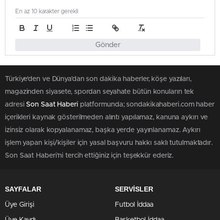
En az 10 karakter gerekli
Gönder
Türkiye'den ve Dünya’dan son dakika haberler, köşe yazıları,
magazinden siyasete, spordan seyahate bütün konuların tek
adresi
Son Saat Haberi
platformunda; sondakikahaberi.com haber
içerikleri kaynak gösterilmeden alıntı yapılamaz, kanuna aykırı ve
izinsiz olarak kopyalanamaz, başka yerde yayınlanamaz. Aykırı
işlem yapan kişi/kişiler için yasal başvuru hakkı saklı tutulmaktadır.
Son Saat Haberi'ni tercih ettiğiniz için teşekkür ederiz.
SAYFALAR
SERVİSLER
Üye Girişi
Futbol İddaa