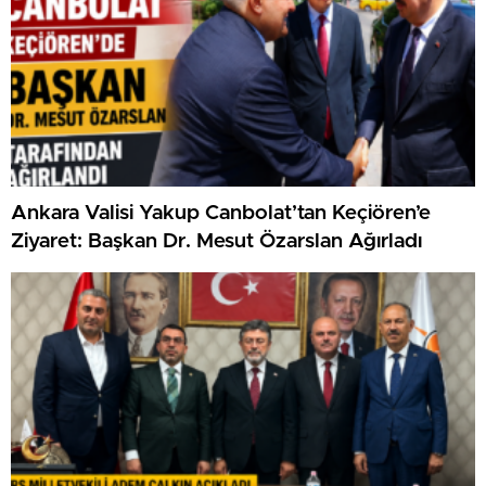
Ankara Valisi Yakup Canbolat’tan Keçiören’e
Ziyaret: Başkan Dr. Mesut Özarslan Ağırladı