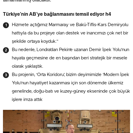
Türkiye’nin AB’ye bağlanmasını temsil ediyor h4
Hizmete açtığımız Marmaray ve Bakü-Tiflis-Kars Demiryolu
hattıyla da bu projeye olan destek ve inancımızı çok net bir
şekilde ortaya koyduk.”
Bu nedenle, Londra’dan Pekin’e uzanan Demir İpek Yolu’nun
hayata geçmesine de en başından beri stratejik bir mesele
olarak yaklaştık.
Bu projenin, ‘Orta Koridoru’, bizim deyimimizle ‘Modern İpek
Yolu’nun hayatiyet kazanması için son dönemde ülkemiz
genelinde, doğu-batı ve kuzey-güney ekseninde çok büyük
işlere imza attık