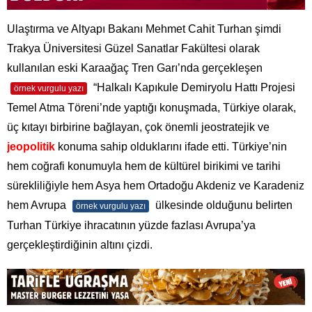
Ulaştırma ve Altyapı Bakanı Mehmet Cahit Turhan şimdi
Trakya Üniversitesi Güzel Sanatlar Fakültesi olarak
kullanılan eski Karaağaç Tren Garı’nda gerçekleşen
“Halkalı Kapıkule Demiryolu Hattı Projesi
örnek vurgulu yazı
Temel Atma Töreni’nde yaptığı konuşmada, Türkiye olarak,
üç kıtayı birbirine bağlayan, çok önemli jeostratejik ve
jeopolitik
konuma sahip olduklarını ifade etti. Türkiye’nin
hem coğrafi konumuyla hem de kültürel birikimi ve tarihi
sürekliliğiyle hem Asya hem Ortadoğu Akdeniz ve Karadeniz
hem Avrupa
ülkesinde olduğunu belirten
örnek vurgulu yazı
Turhan Türkiye ihracatının yüzde fazlası Avrupa’ya
gerçekleştirdiğinin altını çizdi.