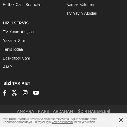
Futbol Canlı Sonuçlar
Namaz Vakitleri
TV Yayın Akışları
HIZLI SERVİS
TV Yayın Akışları
Yazarlar Site
Tenis İddaa
Basketbol Canlı
AMP
BİZİ TAKİP ET
ANKARA - KARS - ARDAHAN - IĞDIR HABERLERİ
Veri politikasındaki amaçlarla sınırlı ve mevzuata uygun şekilde çerez
Çerezler ile ilgili bilgi için
Çerez Politikamızı
ziyaret edebilirsiniz.
konumlandırmaktayız. Detaylar için
veri politikamızı
inceleyebilirsiniz.