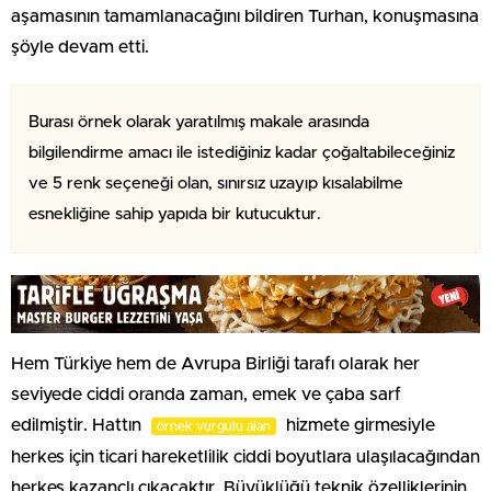
aşamasının tamamlanacağını bildiren Turhan, konuşmasına
şöyle devam etti.
Burası örnek olarak yaratılmış makale arasında
bilgilendirme amacı ile istediğiniz kadar çoğaltabileceğiniz
ve 5 renk seçeneği olan, sınırsız uzayıp kısalabilme
esnekliğine sahip yapıda bir kutucuktur.
Hem Türkiye hem de Avrupa Birliği tarafı olarak her
seviyede ciddi oranda zaman, emek ve çaba sarf
edilmiştir. Hattın
hizmete girmesiyle
örnek vurgulu alan
herkes için ticari hareketlilik ciddi boyutlara ulaşılacağından
herkes kazançlı çıkacaktır. Büyüklüğü teknik özelliklerinin