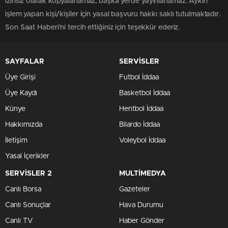
izinsiz olarak kopyalanamaz, başka yerde yayınlanamaz. Aykırı
işlem yapan kişi/kişiler için yasal başvuru hakkı saklı tutulmaktadır.
Son Saat Haberi'ni tercih ettiğiniz için teşekkür ederiz.
SAYFALAR
SERVİSLER
Üye Girişi
Futbol İddaa
Üye Kaydı
Basketbol İddaa
Künye
Hentbol İddaa
Hakkımızda
Bilardo İddaa
İletişim
Voleybol İddaa
Yasal İçerikler
SERVİSLER 2
MULTİMEDYA
Canlı Borsa
Gazeteler
Canlı Sonuçlar
Hava Durumu
Canlı TV
Haber Gönder