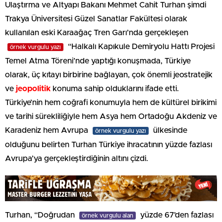
Ulaştırma ve Altyapı Bakanı Mehmet Cahit Turhan şimdi
Trakya Üniversitesi Güzel Sanatlar Fakültesi olarak
kullanılan eski Karaağaç Tren Garı’nda gerçekleşen
“Halkalı Kapıkule Demiryolu Hattı Projesi
örnek vurgulu yazı
Temel Atma Töreni’nde yaptığı konuşmada, Türkiye
olarak, üç kıtayı birbirine bağlayan, çok önemli jeostratejik
ve
jeopolitik
konuma sahip olduklarını ifade etti.
Türkiye’nin hem coğrafi konumuyla hem de kültürel birikimi
ve tarihi sürekliliğiyle hem Asya hem Ortadoğu Akdeniz ve
Karadeniz hem Avrupa
ülkesinde
örnek vurgulu yazı
olduğunu belirten Turhan Türkiye ihracatının yüzde fazlası
Avrupa’ya gerçekleştirdiğinin altını çizdi.
Turhan, “Doğrudan
yüzde 67’den fazlası
örnek vurgulu alan