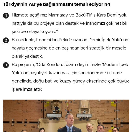
Türkiye’nin AB’ye bağlanmasını temsil ediyor h4
Hizmete açtığımız Marmaray ve Bakü-Tiflis-Kars Demiryolu
hattıyla da bu projeye olan destek ve inancımızı çok net bir
şekilde ortaya koyduk.”
Bu nedenle, Londra’dan Pekin’e uzanan Demir İpek Yolu’nun
hayata geçmesine de en başından beri stratejik bir mesele
olarak yaklaştık.
Bu projenin, ‘Orta Koridoru’, bizim deyimimizle ‘Modern İpek
Yolu’nun hayatiyet kazanması için son dönemde ülkemiz
genelinde, doğu-batı ve kuzey-güney ekseninde çok büyük
işlere imza attık