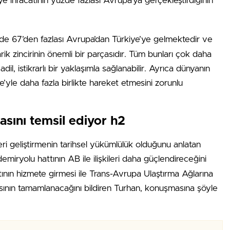
e ihracatının yüzde fazlası Avrupa’ya gerçekleştirdiğinin
e 67’den fazlası Avrupa’dan Türkiye’ye gelmektedir ve
rik zincirinin önemli bir parçasıdır. Tüm bunları çok daha
, istikrarlı bir yaklaşımla sağlanabilir. Ayrıca dünyanın
’yle daha fazla birlikte hareket etmesini zorunlu
sını temsil ediyor h2
leri geliştirmenin tarihsel yükümlülük olduğunu anlatan
emiryolu hattının AB ile ilişkileri daha güçlendireceğini
tının hizmete girmesi ile Trans-Avrupa Ulaştırma Ağlarına
ının tamamlanacağını bildiren Turhan, konuşmasına şöyle