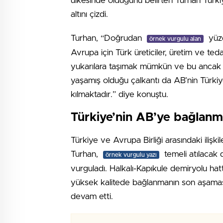
ülkesinde olduğunu belirten Turhan Türkiy
altını çizdi.
Turhan, “Doğrudan
yüzd
örnek vurgulu alan
Avrupa için Türk üreticiler, üretim ve teda
yukarılara taşımak mümkün ve bu ancak adil
yaşamış olduğu çalkantı da AB’nin Türkiye
kılmaktadır.” diye konuştu.
Türkiye’nin AB’ye bağlanma
Türkiye ve Avrupa Birliği arasındaki ilişki
Turhan,
temeli atılacak d
örnek vurgulu yazı
vurguladı. Halkalı-Kapıkule demiryolu hat
yüksek kalitede bağlanmanın son aşamas
devam etti.