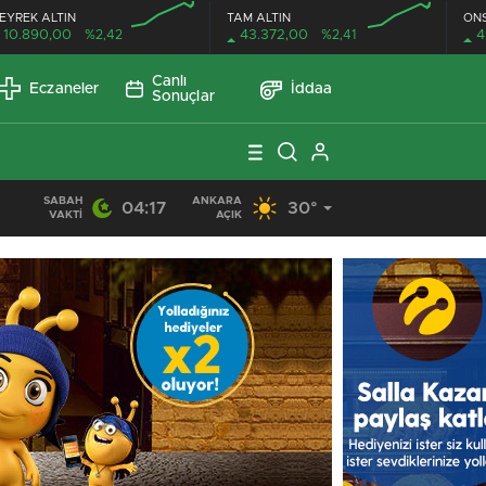
EYREK ALTIN
TAM ALTIN
ON
10.890,00
%2,42
43.372,00
%2,41
4
Canlı
Eczaneler
İddaa
Sonuçlar
SABAH
ANKARA
04:17
30°
09:34
/
VAKTI
AÇIK