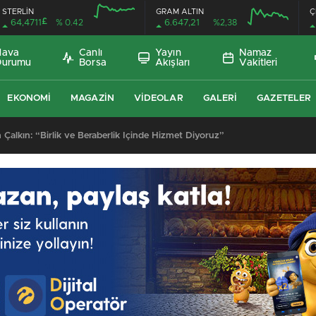
STERLİN
GRAM ALTIN
Ç
£
64,4711
% 0.42
6.647,21
%2,38
Hava
Canlı
Yayın
Namaz
Durumu
Borsa
Akışları
Vakitleri
EKONOMI
MAGAZIN
VIDEOLAR
GALERI
GAZETELER
 Çalkın: “Birlik ve Beraberlik İçinde Hizmet Diyoruz”