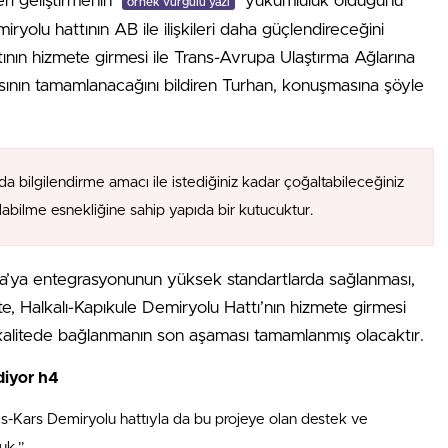
eri geliştirmenin
yükümlülük olduğunu
örnek vurgulu yazı
ryolu hattının AB ile ilişkileri daha güçlendireceğini
tının hizmete girmesi ile Trans-Avrupa Ulaştırma Ağlarına
ının tamamlanacağını bildiren Turhan, konuşmasına şöyle
da bilgilendirme amacı ile istediğiniz kadar çoğaltabileceğiniz
alabilme esnekliğine sahip yapıda bir kutucuktur.
upa’ya entegrasyonunun yüksek standartlarda sağlanması,
İşte, Halkalı-Kapıkule Demiryolu Hattı’nın hizmete girmesi
kalitede bağlanmanın son aşaması tamamlanmış olacaktır.
diyor h4
s-Kars Demiryolu hattıyla da bu projeye olan destek ve
uk.”