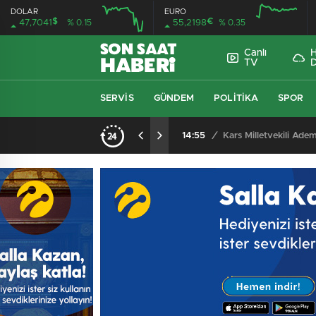
DOLAR
EURO
$
€
47,7041
% 0.15
55,2198
% 0.35
Canlı
TV
SERVIS
GÜNDEM
POLITIKA
SPOR
Ankara Valisi Yakup Canbolat’tan Keçiören’e Ziyaret: Başkan Dr. Mesut Özarslan Ağırladı
14:55
/
Kars Milletvekili Adem