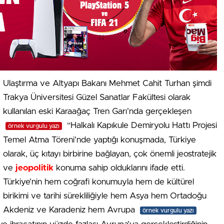
Ulaştırma ve Altyapı Bakanı Mehmet Cahit Turhan şimdi
Trakya Üniversitesi Güzel Sanatlar Fakültesi olarak
kullanılan eski Karaağaç Tren Garı’nda gerçekleşen
“Halkalı Kapıkule Demiryolu Hattı Projesi
örnek vurgulu yazı
Temel Atma Töreni’nde yaptığı konuşmada, Türkiye
olarak, üç kıtayı birbirine bağlayan, çok önemli jeostratejik
ve
jeopolitik
konuma sahip olduklarını ifade etti.
Türkiye’nin hem coğrafi konumuyla hem de kültürel
birikimi ve tarihi sürekliliğiyle hem Asya hem Ortadoğu
Akdeniz ve Karadeniz hem Avrupa
örnek vurgulu yazı