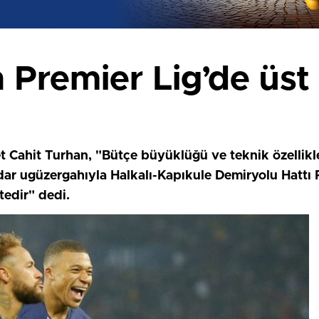
 Premier Lig’de üst 
 Cahit Turhan, "Bütçe büyüklüğü ve teknik özellikler
adar ugüzergahıyla Halkalı-Kapıkule Demiryolu Hattı P
edir" dedi.