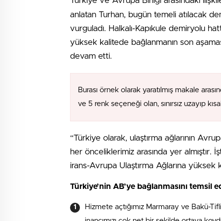
Türkiye ve Avrupa Birliği arasındaki ilişkil
anlatan Turhan, bugün temeli atılacak demi
vurguladı. Halkalı-Kapıkule demiryolu hat
yüksek kalitede bağlanmanın son aşamas
devam etti.
Burası örnek olarak yaratılmış makale arasın
ve 5 renk seçeneği olan, sınırsız uzayıp kıs
“Türkiye olarak, ulaştırma ağlarının Avr
her önceliklerimiz arasında yer almıştır. 
irans-Avrupa Ulaştırma Ağlarına yüksek 
Türkiye’nin AB’ye bağlanmasını temsil e
Hizmete açtığımız Marmaray ve Bakü-Tifli
inancımızı çok net bir şekilde ortaya koyd