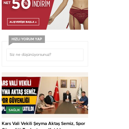
HIZLI YORUM YAP
SAĞLIK
Kars Vali Vekili Şeyma Aktaş Semiz, Spor