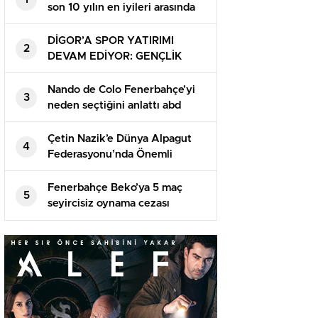
son 10 yılın en iyileri arasında
DİGOR’A SPOR YATIRIMI
2
DEVAM EDİYOR: GENÇLİK
MERKEZİ VE SPOR
SALONUNDA SONA
Nando de Colo Fenerbahçe’yi
3
YAKLAŞILDI
neden seçtiğini anlattı abd
Çetin Nazik’e Dünya Alpagut
4
Federasyonu’nda Önemli
Görev
Fenerbahçe Beko’ya 5 maç
5
seyircisiz oynama cezası