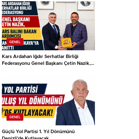
GENEL
Kars Ardahan Iğdır Serhatlar Birliği
Federasyonu Genel Başkanı Çetin Nazik,
Kars Balını Bakan Yardımcısı Hamza
Yerlikaya’ya Tanıttı
GENEL
Güçlü Yol Partisi 1. Yıl Dönümünü
Denizli’de Kutlayacak