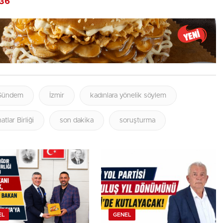
336
Gündem
İzmir
kadınlara yönelik söylem
atlar Birliği
son dakika
soruşturma
EL
GENEL