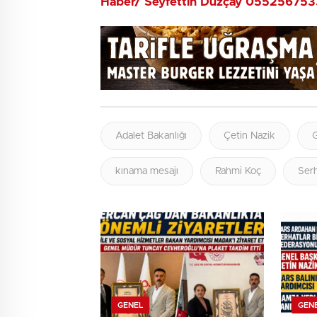
Haber/ Seyfettin Düzçay 05525675
Adalet Bakanlığı
Çetin Nazik
kınama mesajı
Rahmi Koç
Serh
GENEL
GEN