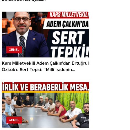
GENEL
Kars Milletvekili Adem Çalkın’dan Ertuğrul
Özkök’e Sert Tepki: “Milli İradenin
Üzerinde Hiçbir Güç Yoktur”
GENEL