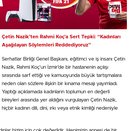
Çetin Nazik’ten Rahmi Koç’a Sert Tepki: “Kadınları
Aşağılayan Söylemleri Reddediyoruz”
Serhatlar Birliği Genel Başkanı, eğitimci ve iş insanı Çetin
Nazik, Rahmi Koç’un İzmir’de bir hastanenin açılışı
sırasında sarf ettiği ve kamuoyunda büyük tartışmalara
neden olan sözlere ilişkin bir kınama mesajı yayımladı.
Yaptığı açıklamada kadınların toplumun en değerli
bireyleri arasında yer aldığını vurgulayan Çetin Nazik,
hiçbir kadının dili, dini, ırkı veya etnik kimliği nedeniyle
lar bizim için çok değerlidir. Hepimizin annesi de bir