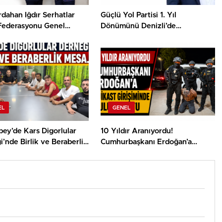
dahan Iğdır Serhatlar
Güçlü Yol Partisi 1. Yıl
 Federasyonu Genel
Dönümünü Denizli’de
 Çetin Nazik, Kars Balını
Kutlayacak
Yardımcısı Hamza
ya’ya Tanıttı
EL
GENEL
ey’de Kars Digorlular
10 Yıldır Aranıyordu!
’nde Birlik ve Beraberlik
Cumhurbaşkanı Erdoğan’a
ası
Suikast Girişiminde Bulunan
FETÖ Firarisi Yakalandı