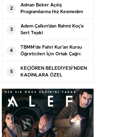
Getirildi.
Adnan Beker Açılış
2
Programlarına Hız Kesmeden
Devam Ediyor
Adem Çalkın’dan Rahmi Koç’a
3
Sert Tepki
TBMM’de Fahri Kur’an Kursu
4
Öğreticileri İçin Ortak Çağrı:
“Verilen Kadro Sözleri
Tutulsun”
KEÇİÖREN BELEDİYESİ’NDEN
5
KADINLARA ÖZEL
PSİKOSOSYAL DESTEK
PROGRAMI BAŞLIYOR