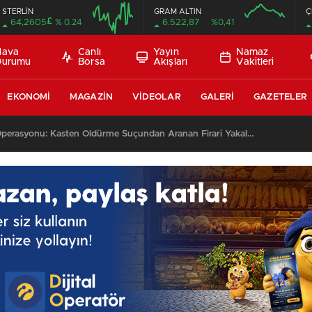
STERLİN
GRAM ALTIN
Ç
£
64,2605
% 0.24
6.522,87
%0,41
Hava
Canlı
Yayın
Namaz
Durumu
Borsa
Akışları
Vakitleri
EKONOMI
MAGAZIN
VIDEOLAR
GALERI
GAZETELER
Kağızman’da JASAT Operasyonu: Kasten Öldürme Suçundan Aranan Firari Yakalandı