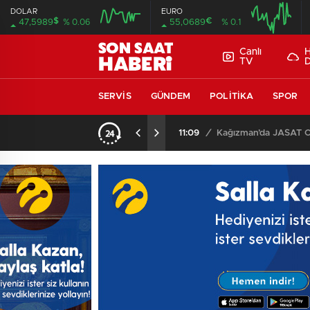
DOLAR
EURO
$
€
47,5989
% 0.06
55,0689
% 0.1
Canlı
TV
SERVIS
GÜNDEM
POLITIKA
SPOR
AK Parti Keçiören İlçe Başkan Yardımcısı Ercan Çağ’dan Aile ve Sosyal Hizmetler Bakanlığı’na Önemli Ziyaret
11:09
/