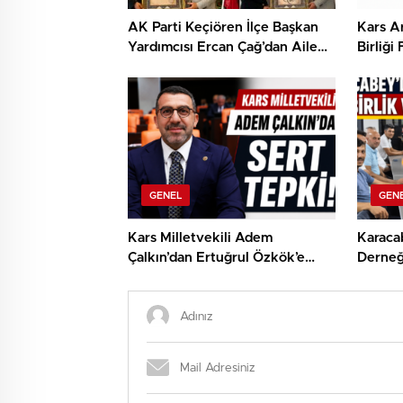
AK Parti Keçiören İlçe Başkan
Kars Ar
Yardımcısı Ercan Çağ’dan Aile
Birliği
ve Sosyal Hizmetler
Başkanı
Bakanlığı’na Önemli Ziyaret
Bakan 
Yerlika
GENEL
GEN
Kars Milletvekili Adem
Karacab
Çalkın’dan Ertuğrul Özkök’e
Derneği
Sert Tepki: “Milli İradenin
Buluşm
Üzerinde Hiçbir Güç Yoktur”