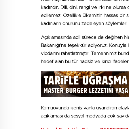
kadındır. Dili, dini, rengi ve ırkı ne olurs
edilemez. Özellikle ülkemizin hassas bir 
kadınların onurunu zedeleyen söylemleri 
Açıklamasında adli sürece de değinen Naz
Bakanlığı’na teşekkür ediyoruz. Konuyla il
vicdanını rahatlatmıştır. Temennimiz bund
hedef alan bu tür hadsiz ve kırıcı ifadeler
Kamuoyunda geniş yankı uyandıran olayla 
açıklaması da sosyal medyada çok sayıda