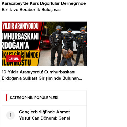
Karacabey’de Kars Digorlular Derneği’nde
Birlik ve Beraberlik Buluşması
GENEL
10 Yıldır Aranıyordu! Cumhurbaşkanı
Erdoğan’a Suikast Girişiminde Bulunan
FETÖ Firarisi Yakalandı
KATEGORİNİN POPÜLERLERİ
Gençlerbirliği’nde Ahmet
1
Yusuf Can Dönemi: Genel
Sekreter Yardımcılığı Görevine